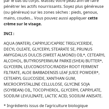
par le bas du corps. Massez votre peau afin de faire
pénétrer les actifs nourrissants. Soyez plus généreuse
(ou généreux) sur les zones sèches : pieds, genoux,
mains, coudes... Vous pouvez aussi appliquer
cette
crème sur le visage.
INCI :
AQUA (WATER), CAPRYLIC/CAPRIC TRIGLYCERIDE,
DECYL OLEATE, GLYCERYL STEARATE SE, PRUNUS
AMYGDALUS DULCIS (SWEET ALMOND) OIL*, CETEARYL
ALCOHOL, BUTYROSPERMUM PARKII (SHEA) BUTTER*,
GLYCERIN, LEUCONOSTOC/RADISH ROOT FERMENT
FILTRATE, ALOE BARBADENSIS LEAF JUICE POWDER*,
CETEARYL GLUCOSIDE, XANTHAN GUM,
MICROCRYSTALLINE CELLULOSE, GLYCINE SOJA
(SOYBEAN) OIL, TOCOPHEROL, GLYCERYL CAPRYLATE,
SODIUM LEVULINATE, LACTIC ACID, SODIUM ANISATE.
* Ingrédients issus de l'agriculture biologique